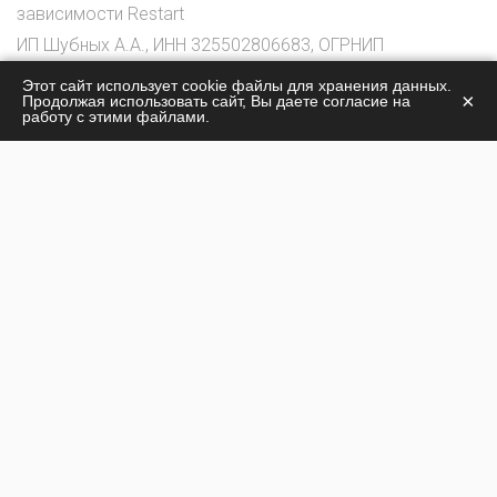
зависимости Restart
ИП Шубных А.А., ИНН 325502806683, ОГРНИП
316325600085756
Этот сайт использует cookie файлы для хранения данных.
×
Продолжая использовать сайт, Вы даете согласие на
© 2026
работу с этими файлами.
О центре
Лечение наркомании
Жизнь центра
Лечение алкоголизма
Стоимость лечения
Наши специалисты
Контакты
Политика конфиденциальности
г. Королёв: