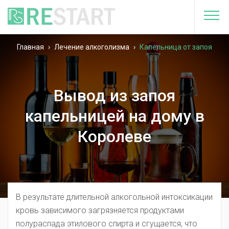
Главная
›
Лечение алкоголизма
›
Капельница от запоя
Вывод из запоя
капельницей на дому в
Королеве
В результате длительной алкогольной интоксикации
кровь зависимого загрязняется продуктами
полураспада этилового спирта и сгущается, что