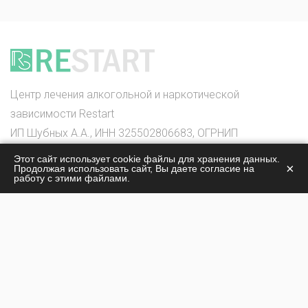
Центр лечения алкогольной и наркотической
зависимости Restart
ИП Шубных А.А., ИНН 325502806683, ОГРНИП
316325600085756
Этот сайт использует cookie файлы для хранения данных.
×
Продолжая использовать сайт, Вы даете согласие на
© 2026
работу с этими файлами.
О центре
Лечение наркомании
Жизнь центра
Лечение алкоголизма
Стоимость лечения