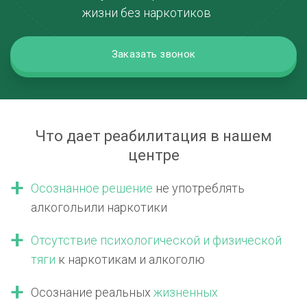
жизни без наркотиков
Заказать звонок
Что дает реабилитация в нашем
центре
Осознанное решение
не употреблять
алкоголь
или наркотики
Отсутствие психологической
и физической
тяги
к наркотикам
и алкоголю
Осознание реальных
жизненных