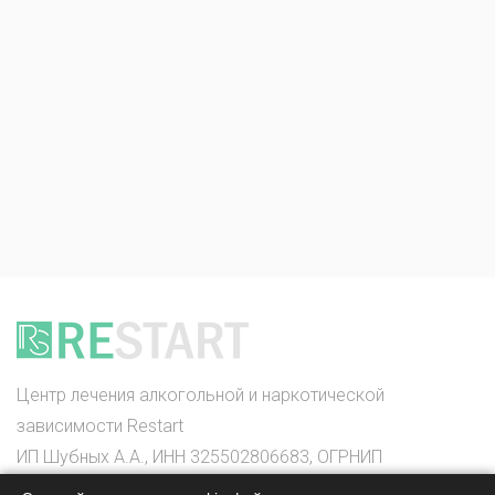
Центр лечения алкогольной и наркотической
зависимости Restart
ИП Шубных А.А., ИНН 325502806683, ОГРНИП
316325600085756