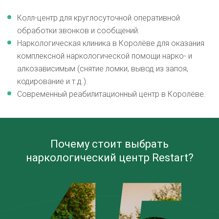
Колл-центр для круглосуточной оперативной
обработки звонков и сообщений.
Наркологическая клиника в Королёве для оказания
комплексной наркологической помощи нарко- и
алкозависимым (снятие ломки, вывод из запоя,
кодирование и т.д.).
Современный реабилитационный центр в Королёве.
Почему стоит выбрать
наркологический центр Restart?